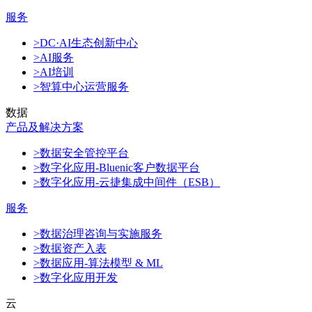
服务
>DC·AI生态创新中心
>AI服务
>AI培训
>智算中心运营服务
数据
产品及解决方案
>数据安全管控平台
>数字化应用-Bluenic客户数据平台
>数字化应用-云捷集成中间件（ESB）
服务
>数据治理咨询与实施服务
>数据资产入表
>数据应用-算法模型 & ML
>数字化应用开发
云