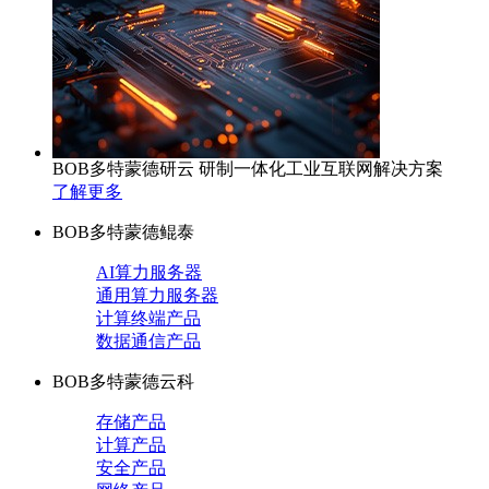
BOB多特蒙德研云 研制一体化工业互联网解决方案
了解更多
BOB多特蒙德鲲泰
AI算力服务器
通用算力服务器
计算终端产品
数据通信产品
BOB多特蒙德云科
存储产品
计算产品
安全产品