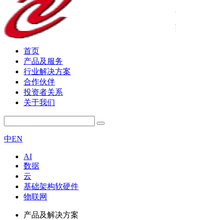
首页
产品及服务
行业解决方案
合作伙伴
投资者关系
关于我们
中
EN
AI
数据
云
基础架构软硬件
物联网
产品及解决方案