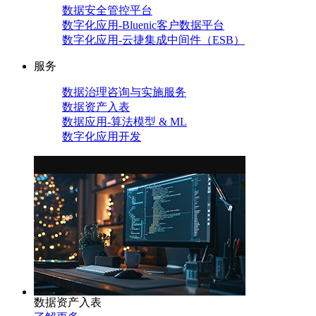
数据安全管控平台
数字化应用-Bluenic客户数据平台
数字化应用-云捷集成中间件（ESB）
服务
数据治理咨询与实施服务
数据资产入表
数据应用-算法模型 & ML
数字化应用开发
数据资产入表