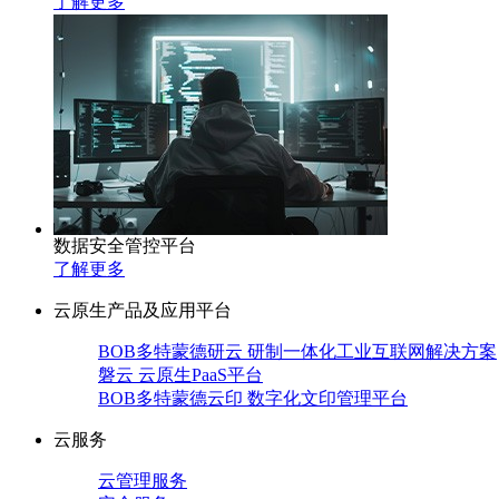
了解更多
数据安全管控平台
了解更多
云原生产品及应用平台
BOB多特蒙德研云 研制一体化工业互联网解决方案
磐云 云原生PaaS平台
BOB多特蒙德云印 数字化文印管理平台
云服务
云管理服务