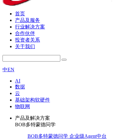
首页
产品及服务
行业解决方案
合作伙伴
投资者关系
关于我们
中
EN
AI
数据
云
基础架构软硬件
物联网
产品及解决方案
BOB多特蒙德问学
BOB多特蒙德问学 企业级Agent中台