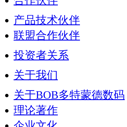
合作伙伴
产品技术伙伴
联盟合作伙伴
投资者关系
关于我们
关于BOB多特蒙德数码
理论著作
企业文化