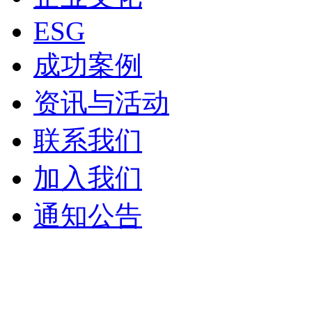
ESG
成功案例
资讯与活动
联系我们
加入我们
通知公告