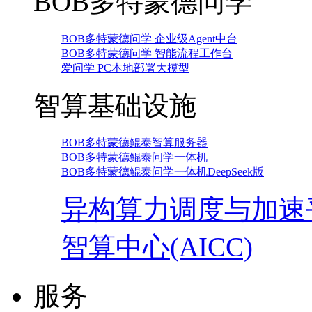
BOB多特蒙德问学
BOB多特蒙德问学 企业级Agent中台
BOB多特蒙德问学 智能流程工作台
爱问学 PC本地部署大模型
智算基础设施
BOB多特蒙德鲲泰智算服务器
BOB多特蒙德鲲泰问学一体机
BOB多特蒙德鲲泰问学一体机DeepSeek版
异构算力调度与加速
智算中心(AICC)
服务