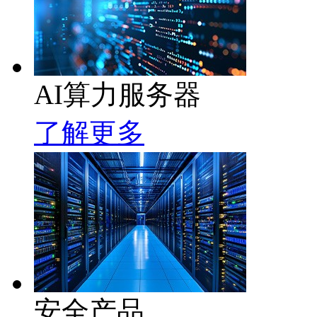
AI算力服务器
了解更多
安全产品