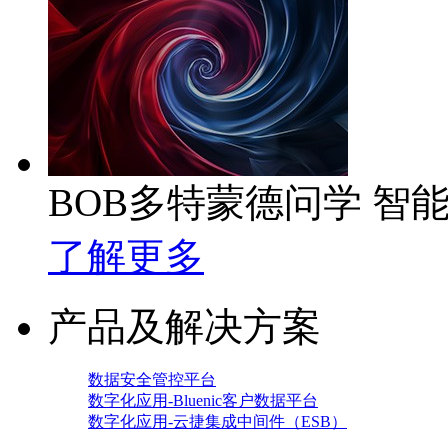
BOB多特蒙德问学 智
了解更多
产品及解决方案
数据安全管控平台
数字化应用-Bluenic客户数据平台
数字化应用-云捷集成中间件（ESB）