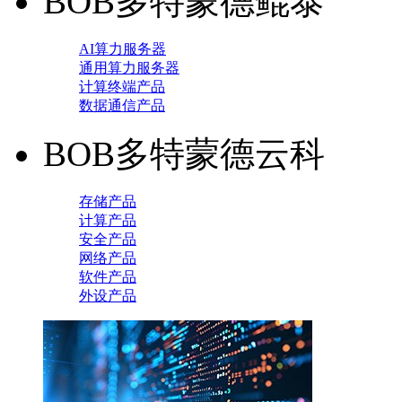
BOB多特蒙德鲲泰
AI算力服务器
通用算力服务器
计算终端产品
数据通信产品
BOB多特蒙德云科
存储产品
计算产品
安全产品
网络产品
软件产品
外设产品