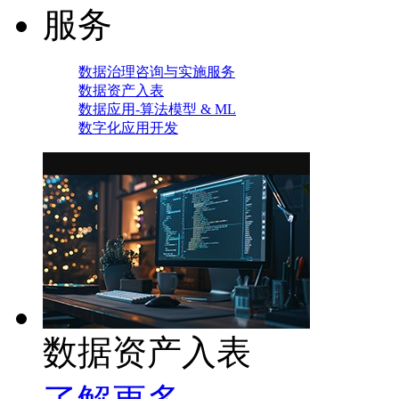
服务
数据治理咨询与实施服务
数据资产入表
数据应用-算法模型 & ML
数字化应用开发
数据资产入表